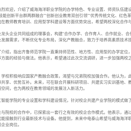
热烈欢迎，介绍了威海海洋职业学院的办学特色、专业设置、师资队伍建
技能创新平台群两群融合”“创新创业教育双创引领”“优秀传统文化、红色
院在教师教育培训、应用型学科建设等方面优势突出，希望两校深化合作
龙头企业共同组成的理事会，构建“合作办学、合作育人、合作就业、合
业发展需求，不断优化专业布局，深化产教融合，致力于培养高素质技术
了介绍，指出齐鲁师范学院一直秉持师范性、地方性、应用型的办学定位
等方面的经验与做法。他表示，希望通过此次交流调研，进一步加强两校
，学校积极响应国家产教融合政策，渴望与兄弟院校加强合作。他认为，
源共享、优势互补。未来，可在联合开展科研项目、共建实习实训基地、
展空间，也为两校在教育领域的发展注入新活力。
工智能学院的专业设置和学科建设情况，针对校企共建产业学院的模式做
往与院校的合作中，已探索出一套行之有效的校企合作模式。他表示，通
就能接触到行业最新技术与设备。他提到，未来中电泰山希望与威海海洋
接企业岗位。