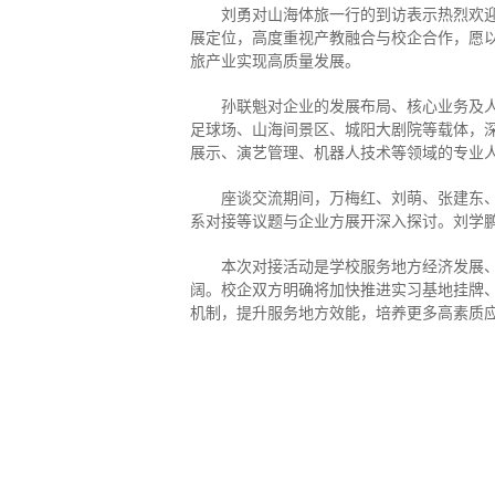
刘勇对山海体旅一行的到访表示热烈欢
展定位，高度重视产教融合与校企合作，愿
旅产业实现高质量发展。
孙联魁对企业的发展布局、核心业务及人
足球场、山海间景区、城阳大剧院等载体，
展示、演艺管理、机器人技术等领域的专业
座谈交流期间，万梅红、刘萌、张建东
系对接等议题与企业方展开深入探讨。刘学
本次对接活动是学校服务地方经济发展
阔。校企双方明确将加快推进实习基地挂牌
机制，提升服务地方效能，培养更多高素质