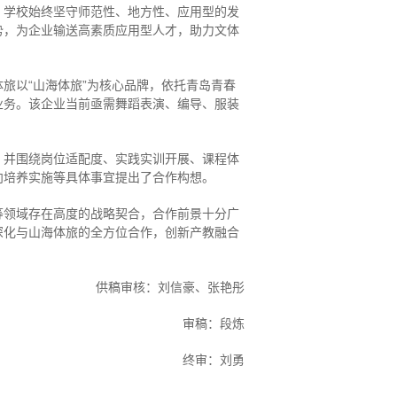
，学校始终坚守师范性、地方性、应用型的发
势，为企业输送高素质应用型人才，助力文体
旅以“山海体旅”为核心品牌，依托青岛青春
业务。该企业当前亟需舞蹈表演、编导、服装
，并围绕岗位适配度、实践实训开展、课程体
向培养实施等具体事宜提出了合作构想。
等领域存在高度的战略契合，合作前景十分广
深化与山海体旅的全方位合作，创新产教融合
供稿审核：刘信豪、张艳彤
审稿：段炼
终审：刘勇