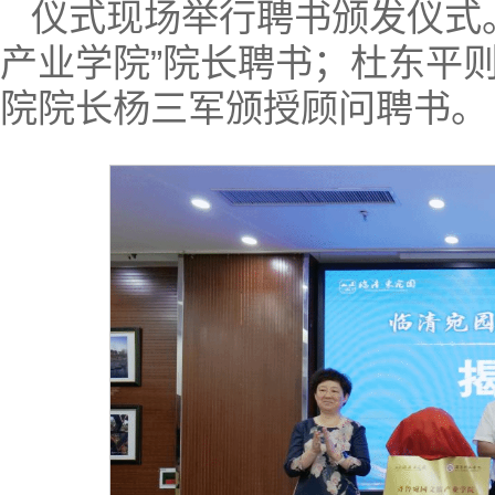
仪式现场举行聘书颁发仪式
产业学院”院长聘书；杜东平
院院长杨三军颁授顾问聘书。