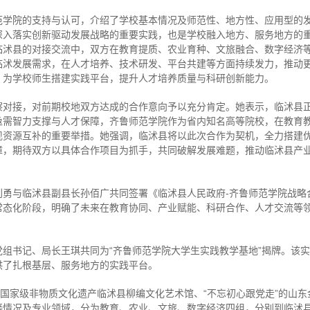
范学院的支持与认可，介绍了学校基本情况及师范性、地方性、应用型的
深入落实创新驱动发展战略的重要实践，也是学校融入地方、服务地方的
临沭县的对接交流中，双方在教育提质、农业育种、文旅融合、数字经济
临沭发展需求，在人才培养、技术研发、平台共建等方面持续发力，推动
，为学校师生搭建实践平台，提升人才培养质量与科研创新能力。
察对接，对前期校地双方达成的合作意向予以充分肯定。她表示，临沭县
亟需智力支撑与人才保障，齐鲁师范学院作为省内知名高等院校，在教育
现资源互补的重要举措。她强调，临沭县将以此次合作为契机，全力搭建
障，期待双方以具体合作项目为抓手，共同破解发展难题，推动临沭县产
刘勇与临沭县副县长孙佰广共同签署《临沭县人民政府-齐鲁师范学院战略
常态化阶段，明确了未来在教育协同、产业赋能、科研合作、人才交流等
组书记、局长王琪共同为“齐鲁师范学院大学生实践教学基地”揭牌。该
供了扎根基层、服务地方的实践平台。
了国家级非物质文化遗产临沭县柳编文化艺术馆、“不忘初心跟党走”的山东
接情况及专业领域，分为教育、农业、文旅、数字经济四组，分别到临沭