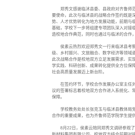
郑秀文感谢临沭县委、县政府对齐鲁师
要使命，此次与临沭县的战略合作签约既是
势、人才优势转化为地方发展动能，前期与
基础，学校下一步将组建专项团队深入对接
造校地合作典范，同时也通过与临沭的合作
侯素云热烈欢迎郑秀文一行来临沭县考
级、乡村振兴、文旅融合、数字经济等领域
此次战略合作是校地双方立足发展需求、实
学实践、科研创新、成果转化提供全方位保
社会高质量发展迈上新台阶。
在签约环节，学校合作发展办公室主任
议的签署标志着校地双方合作进入系统化、
保障。
学校教务处处长张克玉与临沭县教体局党
合作的重要成果，也为齐鲁师范学院学生提
8月22日，侯素云陪同郑秀文调研参观
新材料集团有限公司。校地双方结合前期对