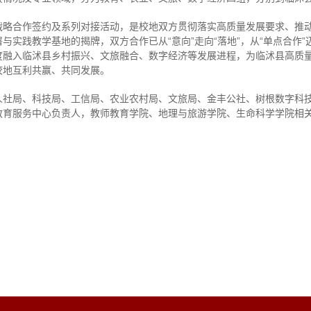
战略合作签约及系列对接活动，是校地双方贯彻落实高质量发展要求、推
实践教学基地的揭牌，双方合作已从“意向”走向“落地”，从“单点合作”
度融入临沭县乡村振兴、文旅融合、数字经济等发展进程，为临沭县高质
校地互利共赢、共同发展。
人社局、科技局、工信局、农业农村局、文旅局、金丰公社、树根数字科
教育服务中心负责人，教师教育学院、地理与旅游学院、生命科学学院相