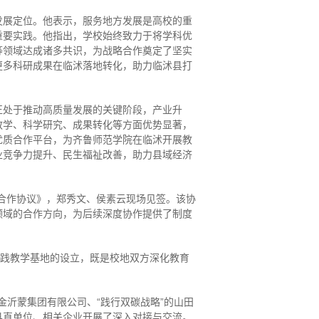
发展定位。他表示，服务地方发展是高校的重
重要实践。他指出，学校始终致力于将学科优
等领域达成诸多共识，为战略合作奠定了坚实
更多科研成果在临沭落地转化，助力临沭县打
正处于推动高质量发展的关键阶段，产业升
教学、科学研究、成果转化等方面优势显著，
优质合作平台，为齐鲁师范学院在临沭开展教
业竞争力提升、民生福祉改善，助力县域经济
合作协议》，郑秀文、侯素云现场见签。该协
领域的合作方向，为后续深度协作提供了制度
实践教学基地的设立，既是校地双方深化教育
金沂蒙集团有限公司、“践行双碳战略”的山田
县直单位、相关企业开展了深入对接与交流。